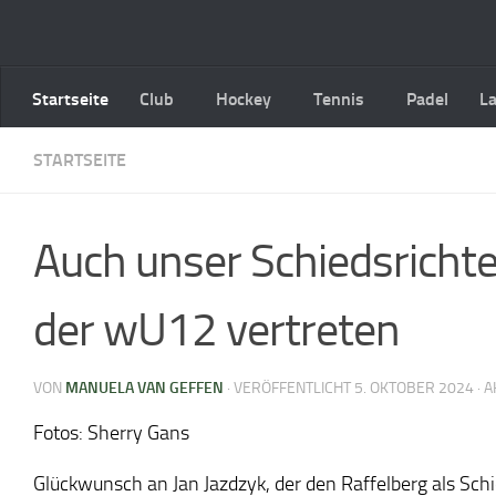
Zum Inhalt springen
Startseite
Club
Hockey
Tennis
Padel
L
STARTSEITE
Auch unser Schiedsrichte
der wU12 vertreten
VON
MANUELA VAN GEFFEN
· VERÖFFENTLICHT
5. OKTOBER 2024
· 
Fotos: Sherry Gans
Glückwunsch an Jan Jazdzyk, der den Raffelberg als Sc