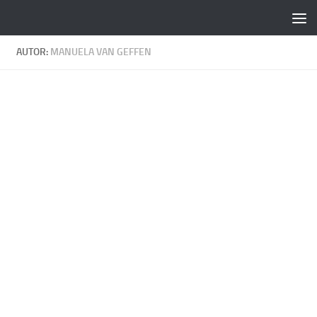
Zum Inhalt springen
AUTOR:
MANUELA VAN GEFFEN