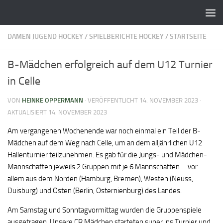
Zum Inhalt springen
DAMEN JUGEND HOCKEY
/
SPIELBERICHTE HOCKEY
/
STARTSEITE
B-Mädchen erfolgreich auf dem U12 Turnier
in Celle
VON
HEINKE OPPERMANN
· VERÖFFENTLICHT
14. NOVEMBER 2023
·
AKTUALISIERT
14. NOVEMBER 2023
Am vergangenen Wochenende war noch einmal ein Teil der B-
Mädchen auf dem Weg nach Celle, um an dem alljährlichen U12
Hallenturnier teilzunehmen. Es gab für die Jungs- und Mädchen-
Mannschaften jeweils 2 Gruppen mit je 6 Mannschaften – vor
allem aus dem Norden (Hamburg, Bremen), Westen (Neuss,
Duisburg) und Osten (Berlin, Osternienburg) des Landes.
Am Samstag und Sonntagvormittag wurden die Gruppenspiele
ausgetragen. Unsere CR Mädchen starteten super ins Turnier und