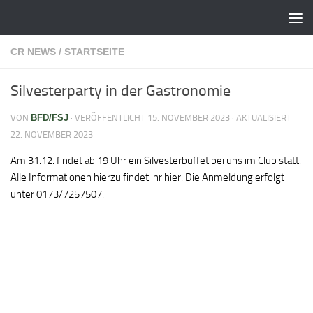
Zum Inhalt springen
CR NEWS
/
STARTSEITE
Silvesterparty in der Gastronomie
VON
BFD/FSJ
· VERÖFFENTLICHT
15. NOVEMBER 2023
· AKTUALISIERT
22. NOVEMBER 2023
Am 31.12. findet ab 19 Uhr ein Silvesterbuffet bei uns im Club statt.
Alle Informationen hierzu findet ihr hier. Die Anmeldung erfolgt
unter 0173/7257507.