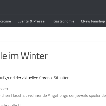
acrosse
Events & Presse
Gastronomie
CRew Fanshop
le im Winter
aufgrund der aktuellen Corona-Situation:
assen.
 gleichen Haushalt wohnende Angehörige der jeweils spielend
askenpflicht.