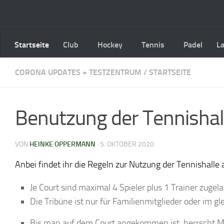
Zum Inhalt springen
Startseite
Club
Hockey
Tennis
Padel
L
CORONA UPDATES + TESTZENTRUM
/
STARTSEITE
Benutzung der Tennishal
VON
HEINKE OPPERMANN
·
5. OKTOBER 2020
Anbei findet ihr die Regeln zur Nutzung der Tennishalle 
Je Court sind maximal 4 Spieler plus 1 Trainer zugel
Die Tribüne ist nur für Familienmitglieder oder im
Bis man auf dem Court angekommen ist, herrscht M