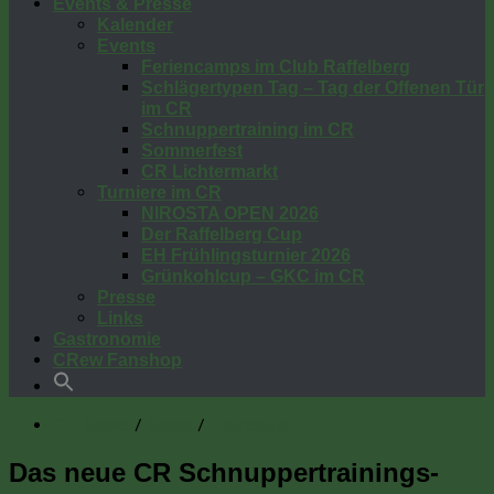
Events & Presse
Kalender
Events
Feriencamps im Club Raffelberg
Schlägertypen Tag – Tag der Offenen Tür
im CR
Schnuppertraining im CR
Sommerfest
CR Lichtermarkt
Turniere im CR
NIROSTA OPEN 2026
Der Raffelberg Cup
EH Frühlingsturnier 2026
Grünkohlcup – GKC im CR
Presse
Links
Gastronomie
CRew Fanshop
/
/
CR News
News
Startseite
Das neue CR Schnuppertrainings-