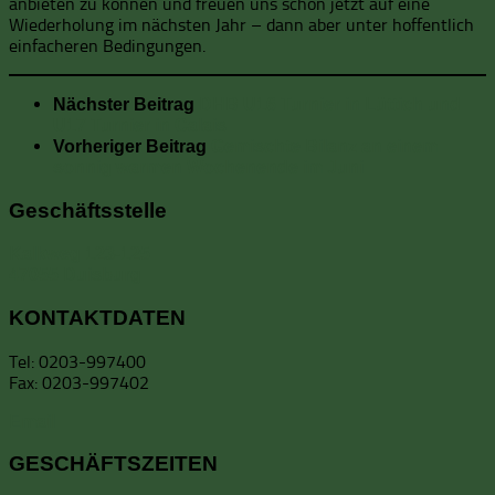
anbieten zu können und freuen uns schon jetzt auf eine
Wiederholung im nächsten Jahr – dann aber unter hoffentlich
einfacheren Bedingungen.
Nächster Beitrag
DHB U16 Turnier in Lüttich und
U17 Turnier in Calais
Vorheriger Beitrag
Gemischte Bilanz an einem
sonnig warmen Wochenende im Juni
Geschäftsstelle
Kalkweg 123-125
47055 Duisburg
KONTAKTDATEN
Tel: 0203-997400
Fax: 0203-997402
Email
GESCHÄFTSZEITEN