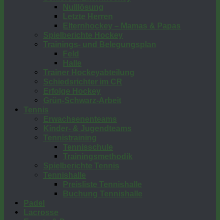
Nulllösung
Letzte Herren
Elternhockey – Mamas & Papas
Spielberichte Hockey
Trainings- und Belegungsplan
Feld
Halle
Trainer Hockeyabteilung
Schiedsrichter im CR
Erfolge Hockey
Grün-Schwarz-Arbeit
Tennis
Erwachsenenteams
Kinder- & Jugendteams
Tennistraining
Tennisschule
Trainingsmethodik
Spielberichte Tennis
Tennishalle
Preisliste Tennishalle
Buchung Tennishalle
Padel
Lacrosse