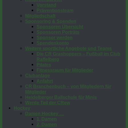
Vorstand
Präventionsteam
Mitgliedschaft
Sponsoring & Spenden
Sponsoren Übersicht
Sponsoren Porträts
Sponsor werden
Spendenkonto
Weitere sportliche Angebote und Teams
Die CR Grashoppers – Fußball im Club
Raffelberg
Pilates
Fitnessraum für Mitglieder
Clubanlage
Anfahrt
CR Branchenbuch – von Mitgliedern für
Mitglieder
Heidelberger Ballschule für Minis
Werde Teil der CRew
Hockey
Damen Hockey …
1. Damen
2. Damen