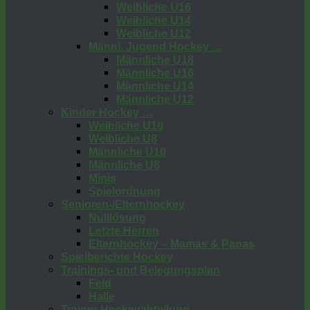
Weibliche U16
Weibliche U14
Weibliche U12
Männl. Jugend Hockey …
Männliche U18
Männliche U16
Männliche U14
Männliche U12
Kinder Hockey …
Weibliche U10
Weibliche U8
Männliche U10
Männliche U8
Minis
Spielordnung
Senioren-/Elternhockey
Nulllösung
Letzte Herren
Elternhockey – Mamas & Papas
Spielberichte Hockey
Trainings- und Belegungsplan
Feld
Halle
Trainer Hockeyabteilung