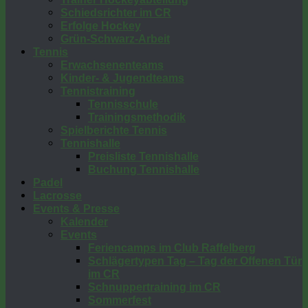
Schiedsrichter im CR
Erfolge Hockey
Grün-Schwarz-Arbeit
Tennis
Erwachsenenteams
Kinder- & Jugendteams
Tennistraining
Tennisschule
Trainingsmethodik
Spielberichte Tennis
Tennishalle
Preisliste Tennishalle
Buchung Tennishalle
Padel
Lacrosse
Events & Presse
Kalender
Events
Feriencamps im Club Raffelberg
Schlägertypen Tag – Tag der Offenen Tür
im CR
Schnuppertraining im CR
Sommerfest