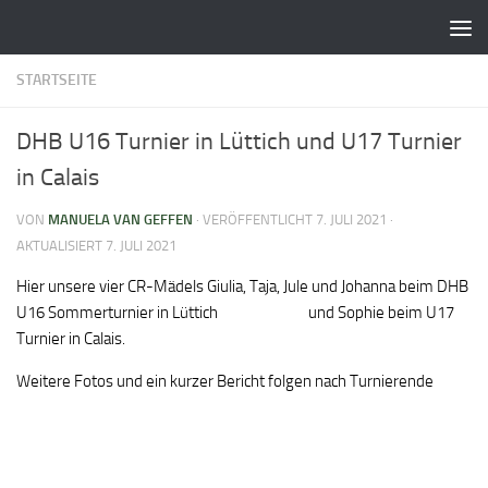
Zum Inhalt springen
STARTSEITE
DHB U16 Turnier in Lüttich und U17 Turnier
in Calais
VON
MANUELA VAN GEFFEN
· VERÖFFENTLICHT
7. JULI 2021
·
AKTUALISIERT
7. JULI 2021
Hier unsere vier CR-Mädels Giulia, Taja, Jule und Johanna beim DHB
U16 Sommerturnier in Lüttich
und Sophie beim U17
Turnier in Calais.
Weitere Fotos und ein kurzer Bericht folgen nach Turnierende