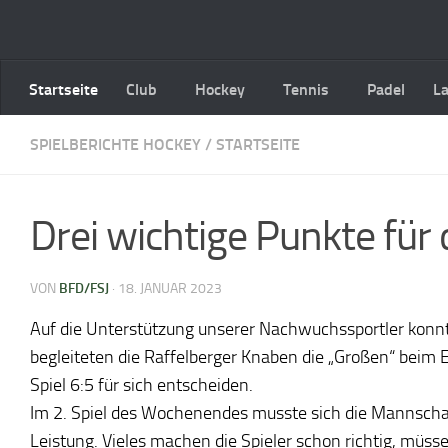
Zum Inhalt springen
Startseite
Club
Hockey
Tennis
Padel
L
SPIELBERICHTE HOCKEY
/
STARTSEITE
Drei wichtige Punkte für
VON
BFD/FSJ
·
18. JANUAR 2023
Auf die Unterstützung unserer Nachwuchssportler konnt
begleiteten die Raffelberger Knaben die „Großen“ beim 
Spiel 6:5 für sich entscheiden.
Im 2. Spiel des Wochenendes musste sich die Mannschaf
Leistung. Vieles machen die Spieler schon richtig, müs