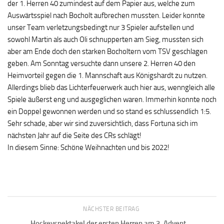
der 1. Herren 40 zumindest auf dem Papier aus, welche zum
Auswärtsspiel nach Bocholt aufbrechen mussten. Leider konnte
unser Team verletzungsbedingt nur 3 Spieler aufstellen und
sowohl Martin als auch Oli schnupperten am Sieg, mussten sich
aber am Ende doch den starken Bocholtern vom TSV geschlagen
geben. Am Sonntag versuchte dann unsere 2. Herren 40 den
Heimvorteil gegen die 1. Mannschaft aus Königshardt zu nutzen.
Allerdings blieb das Lichterfeuerwerk auch hier aus, wenngleich alle
Spiele äußerst eng und ausgeglichen waren. Immerhin konnte noch
ein Doppel gewonnen werden und so stand es schlussendlich 1:5.
Sehr schade, aber wir sind zuversichtlich, dass Fortuna sich im
nächsten Jahr auf die Seite des CRs schlägt!
In diesem Sinne: Schöne Weihnachten und bis 2022!
NÄCHSTER BEITRAG
Hockeyspektakel der ersten Herren am 3. Advent