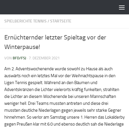
Zum Inhalt springen
SPIELBERICHTE TENNIS
/
STARTSEITE
Ernüchternder letzter Spieltag vor der
Winterpause!
VON
BFD/FSJ
·
7. DEZEMBER 2021
Am 2. Adventswochenende wurde sowohl zu Hause als auch
auswärts noch ein letztes Mal vor der Weihnachtspause in den
Ligen Tennis gespielt. Während an den Bäumen und
Adventskränzen die Lichter vielerorts kräftig funkelten, strahlten
die Lichter an diesem Wochenende bei unseren Mannschaften
weniger hell. Drei Teams mussten antreten und diese drei
mussten deutliche Niederlagen gegen jeweils sehr starke Gegner
hinnehmen. So verlor am Samstag unsere 1. Herren das Lokalderby
gegen Preußen klar mit 6:0 und ebenso deutlich sah die Niederlage