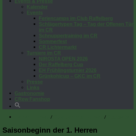
Events & Presse
Kalender
Events
Feriencamps im Club Raffelberg
Schlägertypen Tag – Tag der Offenen Tür
im CR
Schnuppertraining im CR
Sommerfest
CR Lichtermarkt
Turniere im CR
NIROSTA OPEN 2026
Der Raffelberg Cup
EH Frühlingsturnier 2026
Grünkohlcup – GKC im CR
Presse
Links
Gastronomie
CRew Fanshop
/
/
Herren Hockey
Spielberichte Hockey
Startseite
Saisonbeginn der 1. Herren