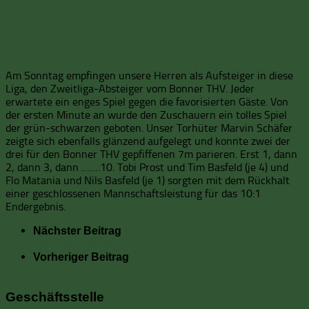
Am Sonntag empfingen unsere Herren als Aufsteiger in diese
Liga, den Zweitliga-Absteiger vom Bonner THV. Jeder
erwartete ein enges Spiel gegen die favorisierten Gäste. Von
der ersten Minute an wurde den Zuschauern ein tolles Spiel
der grün-schwarzen geboten. Unser Torhüter Marvin Schäfer
zeigte sich ebenfalls glänzend aufgelegt und konnte zwei der
drei für den Bonner THV gepfiffenen 7m parieren. Erst 1, dann
2, dann 3, dann …….10. Tobi Prost und Tim Basfeld (je 4) und
Flo Matania und Nils Basfeld (je 1) sorgten mit dem Rückhalt
einer geschlossenen Mannschaftsleistung für das 10:1
Endergebnis.
Nächster Beitrag
Ernüchternder letzter Spieltag vor
der Winterpause!
Vorheriger Beitrag
Club Raffelberg Hygienekonzept
für die Hallensaison – Update 24.11.
Geschäftsstelle