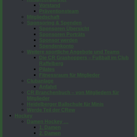
Vorstand
Präventionsteam
Mitgliedschaft
Sponsoring & Spenden
Sponsoren Übersicht
Sponsoren Porträts
Sponsor werden
Spendenkonto
Weitere sportliche Angebote und Teams
Die CR Grashoppers – Fußball im Club
Raffelberg
Pilates
Fitnessraum für Mitglieder
Clubanlage
Anfahrt
CR Branchenbuch – von Mitgliedern für
Mitglieder
Heidelberger Ballschule für Minis
Werde Teil der CRew
Hockey
Damen Hockey …
1. Damen
2. Damen