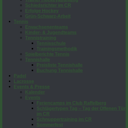
Schiedsrichter im CR
Erfolge Hockey
Grün-Schwarz-Arbeit
Tennis
Erwachsenenteams
Kinder- & Jugendteams
Tennistraining
Tennisschule
Trainingsmethodik
Spielberichte Tennis
Tennishalle
Preisliste Tennishalle
Buchung Tennishalle
Padel
Lacrosse
Events & Presse
Kalender
Events
Feriencamps im Club Raffelberg
Schlägertypen Tag – Tag der Offenen Tür
im CR
Schnuppertraining im CR
Sommerfest