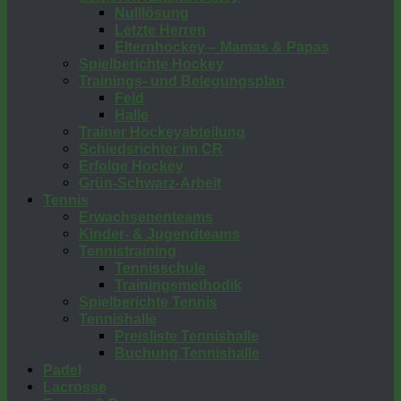
Nulllösung
Letzte Herren
Elternhockey – Mamas & Papas
Spielberichte Hockey
Trainings- und Belegungsplan
Feld
Halle
Trainer Hockeyabteilung
Schiedsrichter im CR
Erfolge Hockey
Grün-Schwarz-Arbeit
Tennis
Erwachsenenteams
Kinder- & Jugendteams
Tennistraining
Tennisschule
Trainingsmethodik
Spielberichte Tennis
Tennishalle
Preisliste Tennishalle
Buchung Tennishalle
Padel
Lacrosse