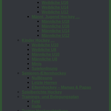
Weibliche U16
Weibliche U14
Weibliche U12
Männl. Jugend Hockey …
Männliche U18
Männliche U16
Männliche U14
Männliche U12
Kinder Hockey …
Weibliche U10
Weibliche U8
Männliche U10
Männliche U8
Minis
Spielordnung
Senioren-/Elternhockey
Nulllösung
Letzte Herren
Elternhockey – Mamas & Papas
Spielberichte Hockey
Trainings- und Belegungsplan
Feld
Halle
Trainer Hockeyabteilung