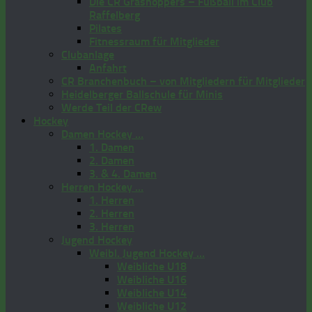
Die CR Grashoppers – Fußball im Club
Raffelberg
Pilates
Fitnessraum für Mitglieder
Clubanlage
Anfahrt
CR Branchenbuch – von Mitgliedern für Mitglieder
Heidelberger Ballschule für Minis
Werde Teil der CRew
Hockey
Damen Hockey …
1. Damen
2. Damen
3. & 4. Damen
Herren Hockey …
1. Herren
2. Herren
3. Herren
Jugend Hockey
Weibl. Jugend Hockey …
Weibliche U18
Weibliche U16
Weibliche U14
Weibliche U12