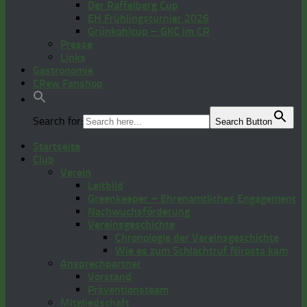
Der Raffelberg Cup
EH Frühlingsturnier 2026
Grünkohlcup – GKC im CR
Presse
Links
Gastronomie
CRew Fanshop
Search for:
Search Button
Startseite
Club
Verein
Leitbild
Greenkeeper – Ehrenamtliches Engagement
Nachwuchsförderung
Vereinsgeschichte
Chronologie der Vereinsgeschichte
Wie es zum Schlachtruf Nirosta kam
Ansprechpartner
Vorstand
Präventionsteam
Mitgliedschaft