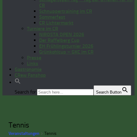
CR
Schnuppertraining im CR
Sommerfest
CR Lichtermarkt
Turniere im CR
NIROSTA OPEN 2026
Der Raffelberg Cup
EH Frühlingsturnier 2026
Grünkohlcup – GKC im CR
Presse
Links
Gastronomie
CRew Fanshop
Search for:
Search Button
Tennis
Veranstaltungen
Tennis