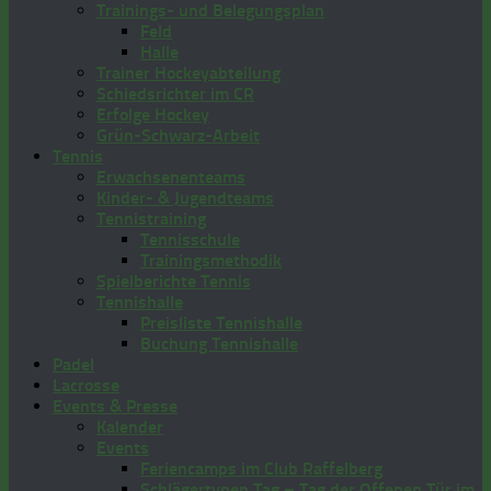
Trainings- und Belegungsplan
Feld
Halle
Trainer Hockeyabteilung
Schiedsrichter im CR
Erfolge Hockey
Grün-Schwarz-Arbeit
Tennis
Erwachsenenteams
Kinder- & Jugendteams
Tennistraining
Tennisschule
Trainingsmethodik
Spielberichte Tennis
Tennishalle
Preisliste Tennishalle
Buchung Tennishalle
Padel
Lacrosse
Events & Presse
Kalender
Events
Feriencamps im Club Raffelberg
Schlägertypen Tag – Tag der Offenen Tür im