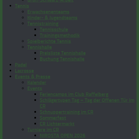
Tennis
Erwachsenenteams
Kinder- & Jugendteams
Tennistraining
Tennisschule
Trainingsmethodik
Spielberichte Tennis
Tennishalle
Preisliste Tennishalle
Buchung Tennishalle
Padel
Lacrosse
Events & Presse
Kalender
Events
Feriencamps im Club Raffelberg
Schlägertypen Tag – Tag der Offenen Tür im
CR
Schnuppertraining im CR
Sommerfest
CR Lichtermarkt
Turniere im CR
NIROSTA OPEN 2026