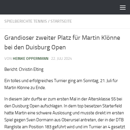
Zum Inhalt springen
SPIELBERICHTE TENNIS
/
STARTSEITE
Grandioser zweiter Platz für Martin Klönne
bei den Duisburg Open
VON
HEINKE OPPERMANN
·
22. JULI 2024
Bericht: Christin Elting
Ein tolles und erfolgreiches Turnier ging am Sonntag, 21. Juli für
Martin Klönne zu Ende.
In diesem Jahr durfte er zum ersten Mal in der Altersklasse 55 bei
den Duisburg Open aufschlagen. In dem top besetzen Starterfeld
hatte Martin eine schwere Auslosung und musste direkt im ersten
Spiel gegen Sven Dormann aus Oberursel antreten, der in der DTB
Rangliste am Position 183 geführt wird und im Turnier an 4 gesetzt