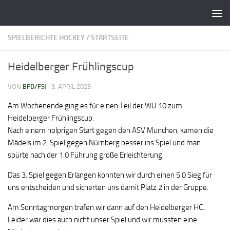
Zum Inhalt springen
SPIELBERICHTE HOCKEY
/
STARTSEITE
Heidelberger Frühlingscup
VON
BFD/FSJ
·
3. APRIL 2023
Am Wochenende ging es für einen Teil der WU 10 zum
Heidelberger Frühlingscup.
Nach einem holprigen Start gegen den ASV München, kamen die
Mädels im 2. Spiel gegen Nürnberg besser ins Spiel und man
spürte nach der 1:0 Führung große Erleichterung.
Das 3. Spiel gegen Erlangen konnten wir durch einen 5:0 Sieg für
uns entscheiden und sicherten uns damit Platz 2 in der Gruppe.
Am Sonntagmorgen trafen wir dann auf den Heidelberger HC.
Leider war dies auch nicht unser Spiel und wir mussten eine