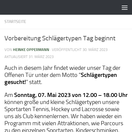
Zum Inhalt springen
STARTSEITE
Vorbereitung Schlägertypen Tag beginnt
VON
HEINKE OPPERMANN
· VERÖFFENTLICHT
30. MÄRZ 2023
·
AKTUALISIERT
31. MÄRZ 2023
Auch in diesem Jahr findet wieder unser Tag der
Offenen Tür unter dem Motto “
Schlägertypen
gesucht!
” statt.
Am
Sonntag, 07. Mai 2023 von 12.00 – 18.00 Uhr
können große und kleine Schlägertypen unsere
Sportarten Tennis, Hockey und Lacrosse sowie
uns als Club kennenlernen. Wir haben wieder ein
Programm mit vielen Attraktionen, wie Parcours
zu den einzelnen Sportarten, Kinderschminken,