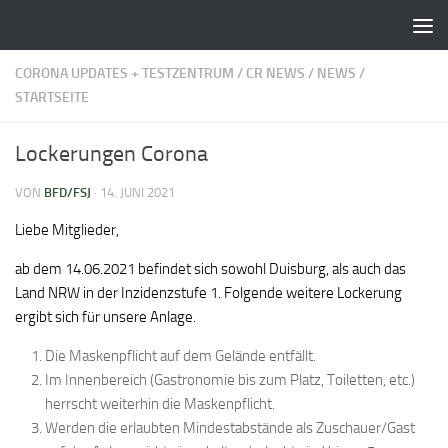
Zum Inhalt springen
CORONA UPDATES + TESTZENTRUM
/
CR NEWS
/
NEWS
/
STARTSEITE
Lockerungen Corona
VON
BFD/FSJ
·
14. JUNI 2021
Liebe Mitglieder,
ab dem 14.06.2021 befindet sich sowohl Duisburg, als auch das
Land NRW in der Inzidenzstufe 1. Folgende weitere Lockerung
ergibt sich für unsere Anlage.
Die Maskenpflicht auf dem Gelände entfällt.
Im Innenbereich (Gastronomie bis zum Platz, Toiletten, etc.)
herrscht weiterhin die Maskenpflicht.
Werden die erlaubten Mindestabstände als Zuschauer/Gast