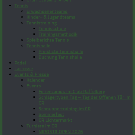
Tennis
Erwachsenenteams
Kinder- & Jugendteams
Tennistraining
Tennisschule
Trainingsmethodik
Spielberichte Tennis
Tennishalle
Preisliste Tennishalle
Buchung Tennishalle
Padel
Lacrosse
Events & Presse
Kalender
Events
Feriencamps im Club Raffelberg
Schlägertypen Tag – Tag der Offenen Tür im
CR
Schnuppertraining im CR
Sommerfest
CR Lichtermarkt
Turniere im CR
NIROSTA OPEN 2026