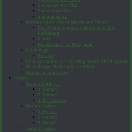
Sponsoren Porträts
Sponsor werden
Spendenkonto
Weitere sportliche Angebote und Teams
Die CR Grashoppers – Fußball im Club
Raffelberg
Pilates
Fitnessraum für Mitglieder
Clubanlage
Anfahrt
CR Branchenbuch – von Mitgliedern für Mitglieder
Heidelberger Ballschule für Minis
Werde Teil der CRew
Hockey
Damen Hockey …
1. Damen
2. Damen
3. & 4. Damen
Herren Hockey …
1. Herren
2. Herren
3. Herren
Jugend Hockey