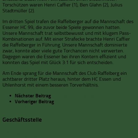
Torschützen waren Henri Caffier (1), Ben Glahn (2), Julius
Stadtmüller (2).
Im dritten Spiel trafen die Raffelberger auf die Mannschaft des
Essener HC 99, die zuvor beide Spiele gewonnen hatten.
Unsere Mannschaft trat selbstbewusst und mit klugem Pass-
Kombinationen auf. Mit einer Strafecke brachte Henri Caffier
die Raffelberger in Führung. Unsere Mannschaft dominierte
zwar, konnte aber viele gute Torchancen nicht verwerten.
Dagegen waren die Essener bei ihren Kontern effizient und
konnten das Spiel mit Glück 3:1 für sich entscheiden.
Am Ende sprang für die Mannschaft des Club Raffelberg ein
achtbarer dritter Platz heraus, hinter dem HC Essen und
Uhlenhorst mit einem besseren Torverhältnis.
Nächster Beitrag
Bezirksmeisterschaft für die mU8
Vorheriger Beitrag
Die WU12/2 belegt den 2. Platz in der
WHV OL Endrunde!
Geschäftsstelle
Kalkweg 123-125
47055 Duisburg