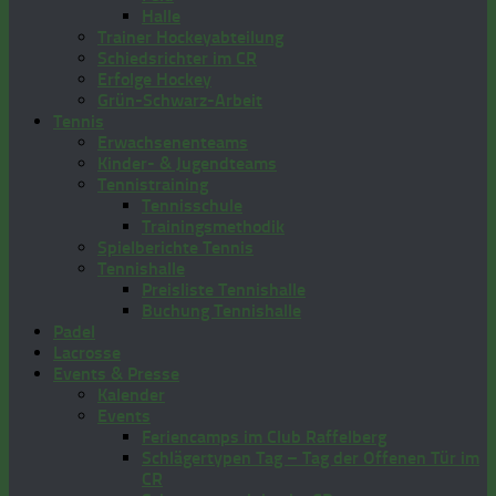
Halle
Trainer Hockeyabteilung
Schiedsrichter im CR
Erfolge Hockey
Grün-Schwarz-Arbeit
Tennis
Erwachsenenteams
Kinder- & Jugendteams
Tennistraining
Tennisschule
Trainingsmethodik
Spielberichte Tennis
Tennishalle
Preisliste Tennishalle
Buchung Tennishalle
Padel
Lacrosse
Events & Presse
Kalender
Events
Feriencamps im Club Raffelberg
Schlägertypen Tag – Tag der Offenen Tür im
CR