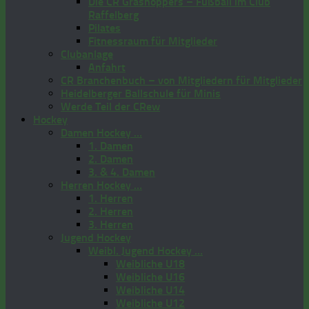
Die CR Grashoppers – Fußball im Club
Raffelberg
Pilates
Fitnessraum für Mitglieder
Clubanlage
Anfahrt
CR Branchenbuch – von Mitgliedern für Mitglieder
Heidelberger Ballschule für Minis
Werde Teil der CRew
Hockey
Damen Hockey …
1. Damen
2. Damen
3. & 4. Damen
Herren Hockey …
1. Herren
2. Herren
3. Herren
Jugend Hockey
Weibl. Jugend Hockey …
Weibliche U18
Weibliche U16
Weibliche U14
Weibliche U12