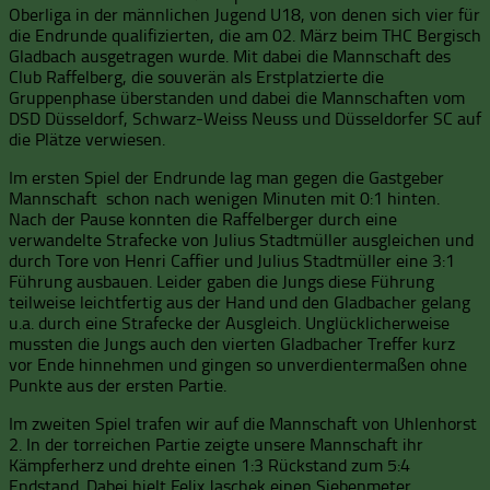
Oberliga in der männlichen Jugend U18, von denen sich vier für
die Endrunde qualifizierten, die am 02. März beim THC Bergisch
Gladbach ausgetragen wurde. Mit dabei die Mannschaft des
Club Raffelberg, die souverän als Erstplatzierte die
Gruppenphase überstanden und dabei die Mannschaften vom
DSD Düsseldorf, Schwarz-Weiss Neuss und Düsseldorfer SC auf
die Plätze verwiesen.
Im ersten Spiel der Endrunde lag man gegen die Gastgeber
Mannschaft schon nach wenigen Minuten mit 0:1 hinten.
Nach der Pause konnten die Raffelberger durch eine
verwandelte Strafecke von Julius Stadtmüller ausgleichen und
durch Tore von Henri Caffier und Julius Stadtmüller eine 3:1
Führung ausbauen. Leider gaben die Jungs diese Führung
teilweise leichtfertig aus der Hand und den Gladbacher gelang
u.a. durch eine Strafecke der Ausgleich. Unglücklicherweise
mussten die Jungs auch den vierten Gladbacher Treffer kurz
vor Ende hinnehmen und gingen so unverdientermaßen ohne
Punkte aus der ersten Partie.
Im zweiten Spiel trafen wir auf die Mannschaft von Uhlenhorst
2. In der torreichen Partie zeigte unsere Mannschaft ihr
Kämpferherz und drehte einen 1:3 Rückstand zum 5:4
Endstand. Dabei hielt Felix Jaschek einen Siebenmeter.