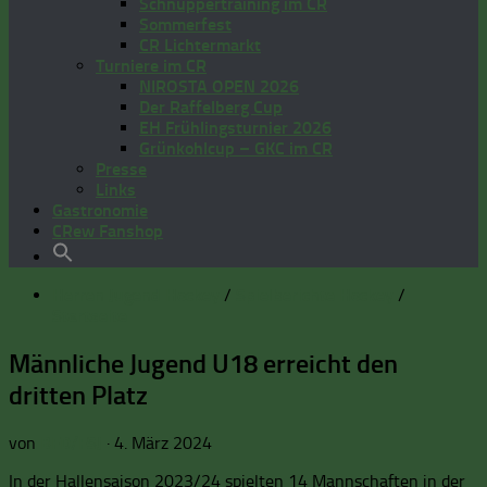
Schnuppertraining im CR
Sommerfest
CR Lichtermarkt
Turniere im CR
NIROSTA OPEN 2026
Der Raffelberg Cup
EH Frühlingsturnier 2026
Grünkohlcup – GKC im CR
Presse
Links
Gastronomie
CRew Fanshop
Herren Jugend Hockey
/
Spielberichte Hockey
/
Startseite
Männliche Jugend U18 erreicht den
dritten Platz
von
BFD/FSJ
·
4. März 2024
In der Hallensaison 2023/24 spielten 14 Mannschaften in der