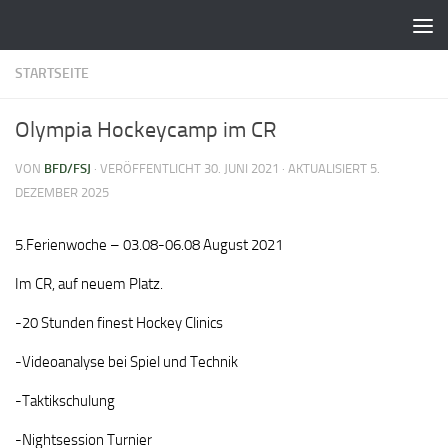
Zum Inhalt springen
STARTSEITE
Olympia Hockeycamp im CR
VON
BFD/FSJ
· VERÖFFENTLICHT
30. JUNI 2021
· AKTUALISIERT
5.
DEZEMBER 2025
5.Ferienwoche – 03.08-06.08 August 2021
Im CR, auf neuem Platz.
-20 Stunden finest Hockey Clinics
-Videoanalyse bei Spiel und Technik
-Taktikschulung
-Nightsession Turnier