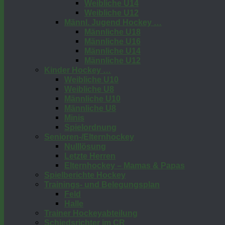
Weibliche U14
Weibliche U12
Männl. Jugend Hockey …
Männliche U18
Männliche U16
Männliche U14
Männliche U12
Kinder Hockey …
Weibliche U10
Weibliche U8
Männliche U10
Männliche U8
Minis
Spielordnung
Senioren-/Elternhockey
Nulllösung
Letzte Herren
Elternhockey – Mamas & Papas
Spielberichte Hockey
Trainings- und Belegungsplan
Feld
Halle
Trainer Hockeyabteilung
Schiedsrichter im CR