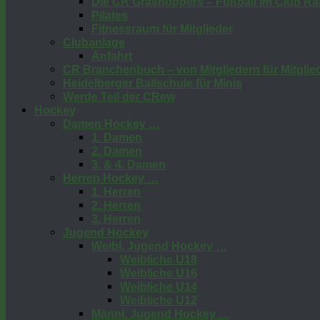
Die CR Grashoppers – Fußball im Club Raf
Pilates
Fitnessraum für Mitglieder
Clubanlage
Anfahrt
CR Branchenbuch – von Mitgliedern für Mitglie
Heidelberger Ballschule für Minis
Werde Teil der CRew
Hockey
Damen Hockey …
1. Damen
2. Damen
3. & 4. Damen
Herren Hockey …
1. Herren
2. Herren
3. Herren
Jugend Hockey
Weibl. Jugend Hockey …
Weibliche U18
Weibliche U16
Weibliche U14
Weibliche U12
Männl. Jugend Hockey …