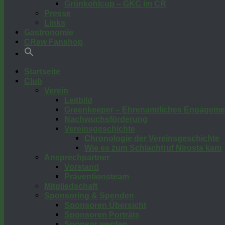
Grünkohlcup – GKC im CR
Presse
Links
Gastronomie
CRew Fanshop
Startseite
Club
Verein
Leitbild
Greenkeeper – Ehrenamtliches Engageme
Nachwuchsförderung
Vereinsgeschichte
Chronologie der Vereinsgeschichte
Wie es zum Schlachtruf Nirosta kam
Ansprechpartner
Vorstand
Präventionsteam
Mitgliedschaft
Sponsoring & Spenden
Sponsoren Übersicht
Sponsoren Porträts
Sponsor werden