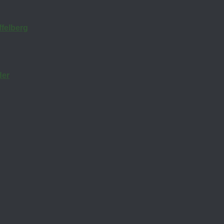
felberg
der