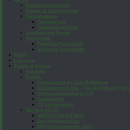
Erwachsenenteams
Kinder- & Jugendteams
Tennistraining
Tennisschule
Trainingsmethodik
Spielberichte Tennis
Tennishalle
Preisliste Tennishalle
Buchung Tennishalle
Padel
Lacrosse
Events & Presse
Kalender
Events
Feriencamps im Club Raffelberg
Schlägertypen Tag – Tag der Offenen Tür
Schnuppertraining im CR
Sommerfest
CR Lichtermarkt
Turniere im CR
NIROSTA OPEN 2026
Der Raffelberg Cup
EH Frühlingsturnier 2026