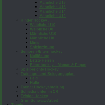
Männliche U18
Männliche U16
Männliche U14
Männliche U12
Kinder Hockey …
Weibliche U10
Weibliche U8
Männliche U10
Männliche U8
Minis
Spielordnung
Senioren-/Elternhockey
Nulllösung
Letzte Herren
Elternhockey – Mamas & Papas
Spielberichte Hockey
Trainings- und Belegungsplan
Feld
Halle
Trainer Hockeyabteilung
Schiedsrichter im CR
Erfolge Hockey
Grün-Schwarz-Arbeit
Tennis