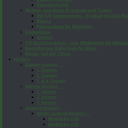
Spendenkonto
Weitere sportliche Angebote und Teams
Die CR Grashoppers – Fußball im Club Raf
Pilates
Fitnessraum für Mitglieder
Clubanlage
Anfahrt
CR Branchenbuch – von Mitgliedern für Mitglie
Heidelberger Ballschule für Minis
Werde Teil der CRew
Hockey
Damen Hockey …
1. Damen
2. Damen
3. & 4. Damen
Herren Hockey …
1. Herren
2. Herren
3. Herren
Jugend Hockey
Weibl. Jugend Hockey …
Weibliche U18
Weibliche U16