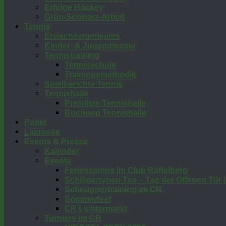
Erfolge Hockey
Grün-Schwarz-Arbeit
Tennis
Erwachsenenteams
Kinder- & Jugendteams
Tennistraining
Tennisschule
Trainingsmethodik
Spielberichte Tennis
Tennishalle
Preisliste Tennishalle
Buchung Tennishalle
Padel
Lacrosse
Events & Presse
Kalender
Events
Feriencamps im Club Raffelberg
Schlägertypen Tag – Tag der Offenen Tür
Schnuppertraining im CR
Sommerfest
CR Lichtermarkt
Turniere im CR