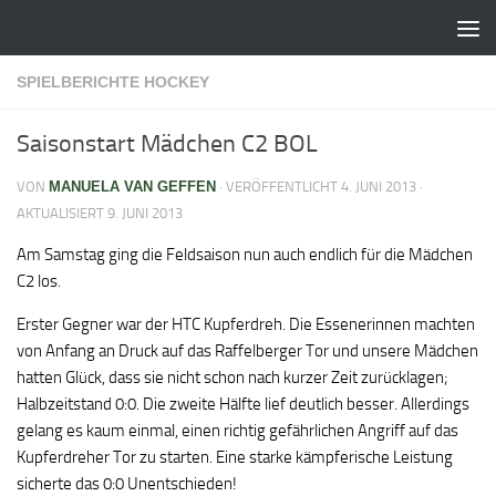
Zum Inhalt springen
SPIELBERICHTE HOCKEY
Saisonstart Mädchen C2 BOL
VON
MANUELA VAN GEFFEN
· VERÖFFENTLICHT
4. JUNI 2013
·
AKTUALISIERT
9. JUNI 2013
Am Samstag ging die Feldsaison nun auch endlich für die Mädchen
C2 los.
Erster Gegner war der HTC Kupferdreh. Die Essenerinnen machten
von Anfang an Druck auf das Raffelberger Tor und unsere Mädchen
hatten Glück, dass sie nicht schon nach kurzer Zeit zurücklagen;
Halbzeitstand 0:0. Die zweite Hälfte lief deutlich besser. Allerdings
gelang es kaum einmal, einen richtig gefährlichen Angriff auf das
Kupferdreher Tor zu starten. Eine starke kämpferische Leistung
sicherte das 0:0 Unentschieden!