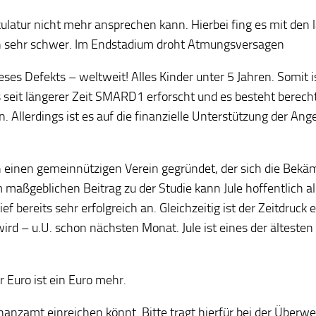
kulatur nicht mehr ansprechen kann. Hierbei fing es mit den
ifen sehr schwer. Im Endstadium droht Atmungsversagen
ses Defekts – weltweit! Alles Kinder unter 5 Jahren. Somit 
s seit längerer Zeit SMARD1 erforscht und es besteht berec
n. Allerdings ist es auf die finanzielle Unterstützung der 
h einen gemeinnützigen Verein gegründet, der sich die Bekä
nem maßgeblichen Beitrag zu der Studie kann Jule hoffentlich
f bereits sehr erfolgreich an. Gleichzeitig ist der Zeitdruck
 – u.U. schon nächsten Monat. Jule ist eines der ältesten 
 Euro ist ein Euro mehr.
 Finanzamt einreichen könnt. Bitte tragt hierfür bei der Übe