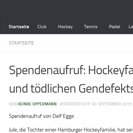
Zum Inhalt springen
Startseite
Club
Hockey
Tennis
Padel
L
STARTSEITE
Spendenaufruf: Hockeyfam
und tödlichen Gendefekts
VON
HEINKE OPPERMANN
· VERÖFFENTLICHT
30. SEPTEMBER 2019
Spendenaufruf von Delf Egge
Jule, die Tochter einer Hamburger Hockeyfamilie, hat s