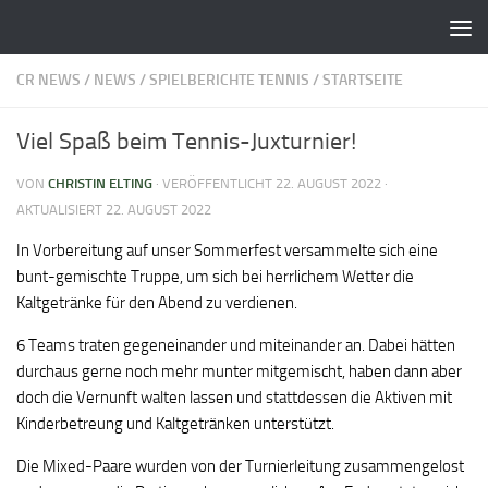
Zum Inhalt springen
CR NEWS
/
NEWS
/
SPIELBERICHTE TENNIS
/
STARTSEITE
Viel Spaß beim Tennis-Juxturnier!
VON
CHRISTIN ELTING
· VERÖFFENTLICHT
22. AUGUST 2022
·
AKTUALISIERT
22. AUGUST 2022
In Vorbereitung auf unser Sommerfest versammelte sich eine
bunt-gemischte Truppe, um sich bei herrlichem Wetter die
Kaltgetränke für den Abend zu verdienen.
6 Teams traten gegeneinander und miteinander an. Dabei hätten
durchaus gerne noch mehr munter mitgemischt, haben dann aber
doch die Vernunft walten lassen und stattdessen die Aktiven mit
Kinderbetreung und Kaltgetränken unterstützt.
Die Mixed-Paare wurden von der Turnierleitung zusammengelost