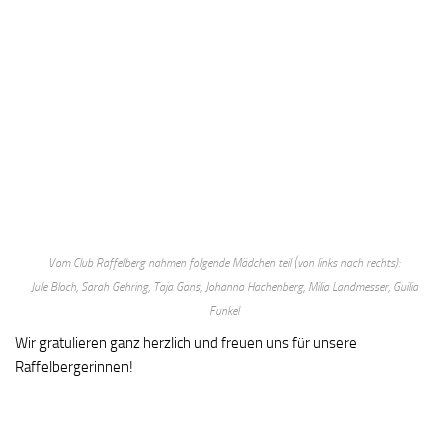
Vom Club Raffelberg nahmen folgende Mädchen teil (von links nach rechts):
Jule Bloch, Sarah Gehring, Taja Gans, Johanna Hachenberg, Milia Landmesser, Guilia
Funkel
Wir gratulieren ganz herzlich und freuen uns für unsere
Raffelbergerinnen!