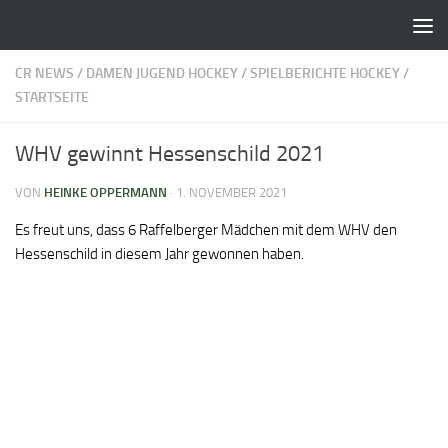
Zum Inhalt springen
CR NEWS
/
DAMEN JUGEND HOCKEY
/
SPIELBERICHTE HOCKEY
/
STARTSEITE
WHV gewinnt Hessenschild 2021
VON
HEINKE OPPERMANN
·
1. NOVEMBER 2021
Es freut uns, dass 6 Raffelberger Mädchen mit dem WHV den
Hessenschild in diesem Jahr gewonnen haben.