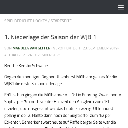
Zum Inhalt springen
SPIELBERICHTE HOCKEY
/
STARTSEITE
1. Niederlage der Saison der WJB 1
VON
MANUELA VAN GEFFEN
· VERÖFFENTLICHT
23. SEPTEMBER 2019
·
AKTUALISIERT
24. DEZEMBER 2025
Bericht: Kerstin Schwabe
Gegen den heutigen Gegner Uhlenhorst Mülheim gab es für die
WJB1 die erste Saisonniederlage.
Früh schon gingen die Mülheimer mit 0:1 in Führung. Zwar konnte
Sophia per 7m noch vor der Halbzeit den Ausgleich zum 1:1
erzielen, doch insgesamt war das heute zu wenig. Uhlenhorst
gelang in der 2. Hälfte dann noch der Siegtreffer zum 1:2 per
Eckentor. Bemerkenswert heute auf Raffelberger Seite war die