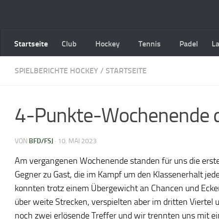
Zum Inhalt springen
Startseite
Club
Hockey
Tennis
Padel
L
SPIELBERICHTE HOCKEY
/
STARTSEITE
4-Punkte-Wochenende d
VON
BFD/FSJ
·
10. MAI 2023
Am vergangenen Wochenende standen für uns die ersten
Gegner zu Gast, die im Kampf um den Klassenerhalt je
konnten trotz einem Übergewicht an Chancen und Ecken 
über weite Strecken, verspielten aber im dritten Vierte
noch zwei erlösende Treffer und wir trennten uns mit 