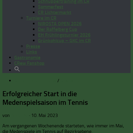
Schnuppertraining im CR
Sommerfest
CR Lichtermarkt
Turniere im CR
NIROSTA OPEN 2026
Der Raffelberg Cup
EH Frühlingsturnier 2026
Grünkohlcup – GKC im CR
Presse
Links
Gastronomie
CRew Fanshop
Spielberichte Tennis
/
Startseite
Erfolgreicher Start in die
Medenspielsaison im Tennis
von
BFD/FSJ
·
10. Mai 2023
Am vergangenen Wochenende starteten, wie immer im Mai,
die Medenspiele im Tennis auf Bezirksebene.