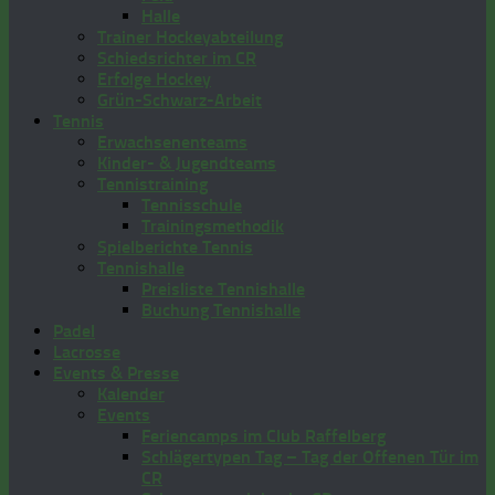
Halle
Trainer Hockeyabteilung
Schiedsrichter im CR
Erfolge Hockey
Grün-Schwarz-Arbeit
Tennis
Erwachsenenteams
Kinder- & Jugendteams
Tennistraining
Tennisschule
Trainingsmethodik
Spielberichte Tennis
Tennishalle
Preisliste Tennishalle
Buchung Tennishalle
Padel
Lacrosse
Events & Presse
Kalender
Events
Feriencamps im Club Raffelberg
Schlägertypen Tag – Tag der Offenen Tür im
CR