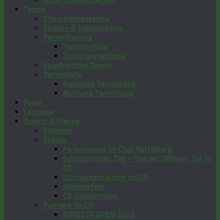
Tennis
Erwachsenenteams
Kinder- & Jugendteams
Tennistraining
Tennisschule
Trainingsmethodik
Spielberichte Tennis
Tennishalle
Preisliste Tennishalle
Buchung Tennishalle
Padel
Lacrosse
Events & Presse
Kalender
Events
Feriencamps im Club Raffelberg
Schlägertypen Tag – Tag der Offenen Tür im
CR
Schnuppertraining im CR
Sommerfest
CR Lichtermarkt
Turniere im CR
NIROSTA OPEN 2026