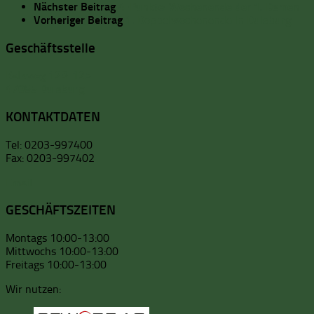
Nächster Beitrag
4-Punkte-Wochenende der 1. Damen
Vorheriger Beitrag
1. Doppelwochenende in Duisburg
Geschäftsstelle
Kalkweg 123-125
47055 Duisburg
KONTAKTDATEN
Tel: 0203-997400
Fax: 0203-997402
Email
GESCHÄFTSZEITEN
Montags 10:00-13:00
Mittwochs 10:00-13:00
Freitags 10:00-13:00
Wir nutzen: