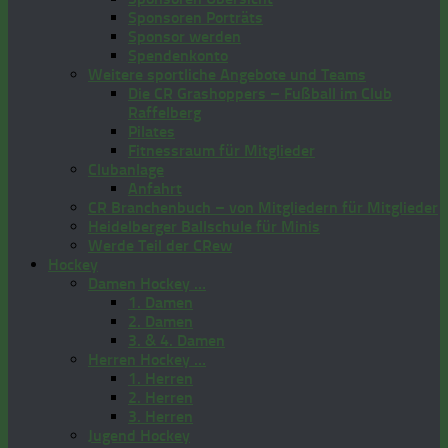
Sponsoren Porträts
Sponsor werden
Spendenkonto
Weitere sportliche Angebote und Teams
Die CR Grashoppers – Fußball im Club
Raffelberg
Pilates
Fitnessraum für Mitglieder
Clubanlage
Anfahrt
CR Branchenbuch – von Mitgliedern für Mitglieder
Heidelberger Ballschule für Minis
Werde Teil der CRew
Hockey
Damen Hockey …
1. Damen
2. Damen
3. & 4. Damen
Herren Hockey …
1. Herren
2. Herren
3. Herren
Jugend Hockey