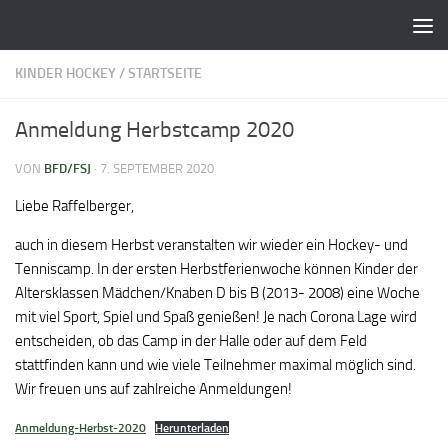
Zum Inhalt springen
KINDER HOCKEY
/
STARTSEITE
Anmeldung Herbstcamp 2020
VON
BFD/FSJ
·
7. SEPTEMBER 2020
Liebe Raffelberger,
auch in diesem Herbst veranstalten wir wieder ein Hockey- und
Tenniscamp. In der ersten Herbstferienwoche können Kinder der
Altersklassen Mädchen/Knaben D bis B (2013- 2008) eine Woche
mit viel Sport, Spiel und Spaß genießen! Je nach Corona Lage wird
entscheiden, ob das Camp in der Halle oder auf dem Feld
stattfinden kann und wie viele Teilnehmer maximal möglich sind.
Wir freuen uns auf zahlreiche Anmeldungen!
Anmeldung-Herbst-2020
Herunterladen