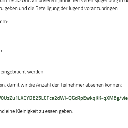
r um 19:30 Uhr, an unserem jährlichen Vereinsjugendtag in d
zu geben und die Beteiligung der Jugend voranzubringen.
amm:
n
 eingebracht werden.
 ein, damit wir die Anzahl der Teilnehmer absehen können:
fjiW0UzZu1LXCYDE25LCFca2dWI-QGcRpEwkqKK-qXMBg/vi
nd eine Kleinigkeit zu essen geben.