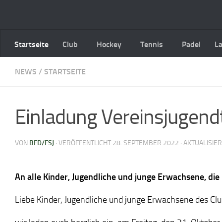
Zum Inhalt springen
Startseite
Club
Hockey
Tennis
Padel
L
NEWS
/
STARTSEITE
Einladung Vereinsjugend
VON
BFD/FSJ
· VERÖFFENTLICHT
28. SEPTEMBER 2022
· AKTUALISIE
An alle Kinder, Jugendliche und junge Erwachsene, die 
Liebe Kinder, Jugendliche und junge Erwachsene des Clu