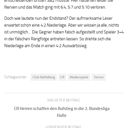
entscheidenden dritten Satz musste. Hier flatterten leider die
Nerven und das Match ging mit 6:4, 5:7 und 5:10 verloren.
Doch wie lautete nun der Endstand? Der aufmerksame Leser
erwartet schon eine 4:2 Niederlage. Aber wir wissen ja alle, nichts
ist unmöglich… Die Gegner haben falsch aufgestellt und Spieler 3+4
in der falschen Rangfolge antreten lassen. So drehte sich die
Niederlage am Ende in einen 4:2 Auswärtssieg.
Schlagwörter:
Club Raffelberg
CR
Medenspiele
Tennis
NÄCHSTER BEITRAG
CR Herren schaffen den Aufstieg in die 2. Bundesliga
Halle
VORHERIGER BEITRAG