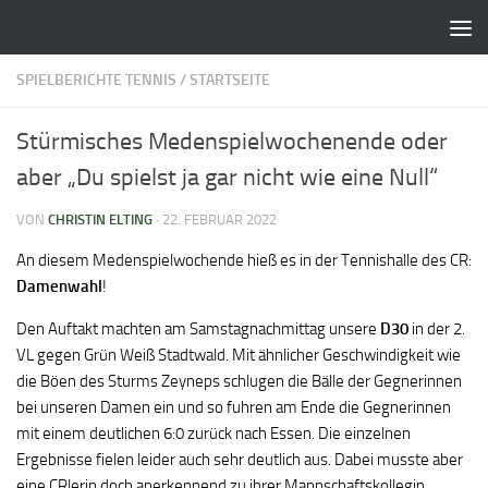
Zum Inhalt springen
SPIELBERICHTE TENNIS
/
STARTSEITE
Stürmisches Medenspielwochenende oder
aber „Du spielst ja gar nicht wie eine Null“
VON
CHRISTIN ELTING
·
22. FEBRUAR 2022
An diesem Medenspielwochende hieß es in der Tennishalle des CR:
Damenwahl
!
Den Auftakt machten am Samstagnachmittag unsere
D30
in der 2.
VL gegen Grün Weiß Stadtwald. Mit ähnlicher Geschwindigkeit wie
die Böen des Sturms Zeyneps schlugen die Bälle der Gegnerinnen
bei unseren Damen ein und so fuhren am Ende die Gegnerinnen
mit einem deutlichen 6:0 zurück nach Essen. Die einzelnen
Ergebnisse fielen leider auch sehr deutlich aus. Dabei musste aber
eine CRlerin doch anerkennend zu ihrer Mannschaftskollegin