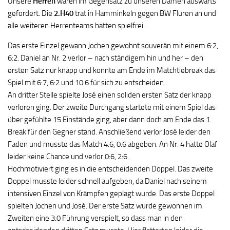
Unsere
Herren
waren im Gegensatz zu unseren Damen auswärts
gefordert. Die
2.H40
trat in Hamminkeln gegen BW Flüren an und
alle weiteren Herrenteams hatten spielfrei.
Das erste Einzel gewann Jochen gewohnt souverän mit einem 6:2,
6:2. Daniel an Nr. 2 verlor – nach ständigem hin und her – den
ersten Satz nur knapp und konnte am Ende im Matchtiebreak das
Spiel mit 6:7, 6:2 und 10:6 für sich zu entscheiden.
An dritter Stelle spielte José einen soliden ersten Satz der knapp
verloren ging. Der zweite Durchgang startete mit einem Spiel das
über gefühlte 15 Einstände ging, aber dann doch am Ende das 1.
Break für den Gegner stand. Anschließend verlor José leider den
Faden und musste das Match 4:6, 0:6 abgeben. An Nr. 4 hatte Olaf
leider keine Chance und verlor 0:6, 2:6.
Hochmotiviert ging es in die entscheidenden Doppel. Das zweite
Doppel musste leider schnell aufgeben, da Daniel nach seinem
intensiven Einzel von Krämpfen geplagt wurde. Das erste Doppel
spielten Jochen und José. Der erste Satz wurde gewonnen im
Zweiten eine 3:0 Führung verspielt, so dass man in den