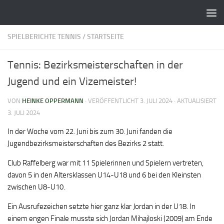
Zum Inhalt springen
SPIELBERICHTE TENNIS
/
STARTSEITE
Tennis: Bezirksmeisterschaften in der
Jugend und ein Vizemeister!
VON
HEINKE OPPERMANN
· VERÖFFENTLICHT
3. JULI 2024
· AKTUALISIERT
3. JULI 2024
In der Woche vom 22. Juni bis zum 30. Juni fanden die
Jugendbezirksmeisterschaften des Bezirks 2 statt.
Club Raffelberg war mit 11 Spielerinnen und Spielern vertreten,
davon 5 in den Altersklassen U14-U18 und 6 bei den Kleinsten
zwischen U8-U10.
Ein Ausrufezeichen setzte hier ganz klar Jordan in der U18. In
einem engen Finale musste sich Jordan Mihajloski (2009) am Ende